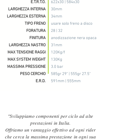
E.T.R.T.O.
622x30 | 584x30
LARGHEZZA INTERNA
30mm
LARGHEZZA ESTERNA
34mm
TIPO FRENO
usare solo freno a disco
FORATURA
28 | 32
FINITURA
anodizzazione nera opaca
LARGHEZZA NASTRO
31mm
MAX TENSIONE RAGGI
120Kg/f
MAX SYSTEM WEIGHT
130Kg
MASSIMA PRESSIONE
3.0 bar
PESO CERCHIO
585gr 29" | 555gr 27.5"
E.R.D.
591mm | 555mm
"Sviluppiamo componenti per ciclo ad alte
prestazioni in Italia.
Offriamo un vantaggio effettivo ad ogni rider
che cerca la massima prestazione in ogni sua