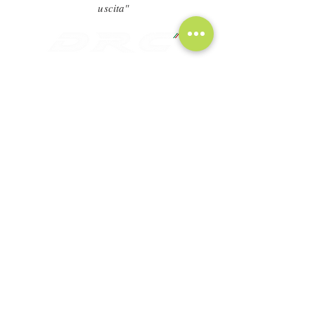
uscita"
CHI SIAMO
CONTATTACI
DOWNLOAD
Safety Instructions
Terms & Conditions
Privacy Policy
Do Not Sell My Personal Information
Copyright © 2020 by DRC
- DRC s.r.l. C.F./P.I. reg. imp. IT
01869670131
- all rights