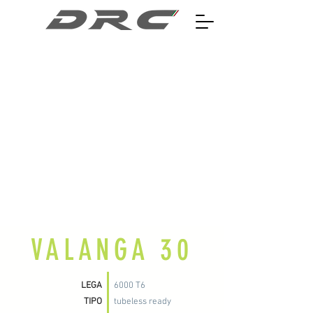
VALANGA 30
LEGA
6000 T6
TIPO
tubeless ready