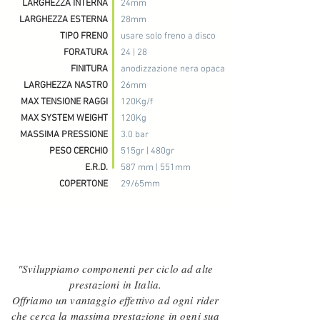
LARGHEZZA INTERNA
24mm
LARGHEZZA ESTERNA
28mm
TIPO FRENO
usare solo freno a disco
FORATURA
24 | 28
FINITURA
anodizzazione nera opaca
LARGHEZZA NASTRO
26mm
MAX TENSIONE RAGGI
120Kg/f
MAX SYSTEM WEIGHT
120Kg
MASSIMA PRESSIONE
3.0 bar
PESO CERCHIO
515gr | 480gr
E.R.D.
587 mm | 551mm
COPERTONE
29/65mm
"Sviluppiamo componenti per ciclo ad alte
prestazioni in Italia.
Offriamo un vantaggio effettivo ad ogni rider
che cerca la massima prestazione in ogni sua