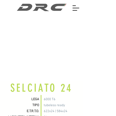
SELCIATO 24
LEGA
6000 T6
TIPO
tubeless ready
E.T.R.T.O.
622x24 | 584x24