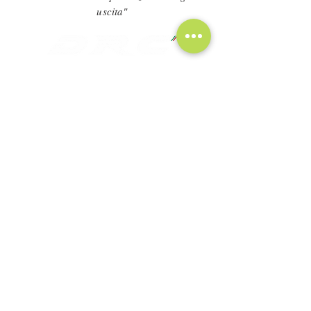
uscita"
CHI SIAMO
CONTATTACI
DOWNLOAD
Safety Instructions
Terms & Conditions
Privacy Policy
Do Not Sell My Personal Information
Copyright © 2020 by DRC
- DRC s.r.l. C.F./P.I. reg. imp. IT
01869670131
- all rights